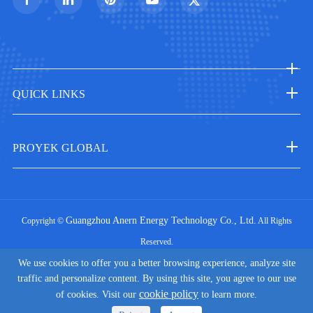
QUICK LINKS
PROYEK GLOBAL
Guangzhou Anern Energy Technology Co., Ltd.
Copyright ©
All Rights
Reserved.
|
We use cookies to offer you a better browsing experience, analyze site
Sitemap
Privacy Policy
traffic and personalize content. By using this site, you agree to our use
cookie policy
of cookies. Visit our
to learn more.