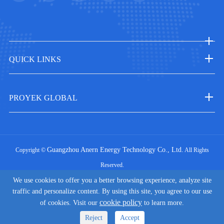
QUICK LINKS
PROYEK GLOBAL
Guangzhou Anern Energy Technology Co., Ltd.
Copyright ©
All Rights
Reserved.
|
We use cookies to offer you a better browsing experience, analyze site
Sitemap
Privacy Policy
traffic and personalize content. By using this site, you agree to our use
cookie policy
of cookies. Visit our
to learn more.
Reject
Accept